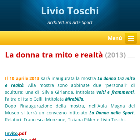
Livio Toschi
Architettura Arte Sport
Menù
La donna tra mito e realtà
(2013)
Il 10 aprile 2013
sarà inaugurata la mostra
La donna tra mito
e realtà
.
Alla mostra sono abbinate due “personali” di
scultura: una di Silvia Girlanda, intitolata
Volti e frammenti
,
l’altra di Italo Celli, intitolata
Mirabilia
.
Dopo l'inaugurazione della mostra,
nell'Aula Magna del
Museo si terrà un convegno intitolato
La Donna nello Sport
.
Relatori: Francesca Monzone, Tiziana Pikler e Livio Toschi.
Invito
.pdf