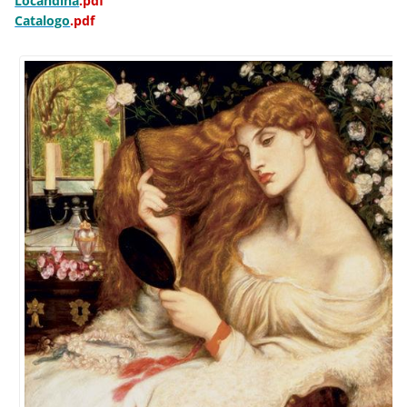
Locandina
.pdf
Catalogo
.pdf