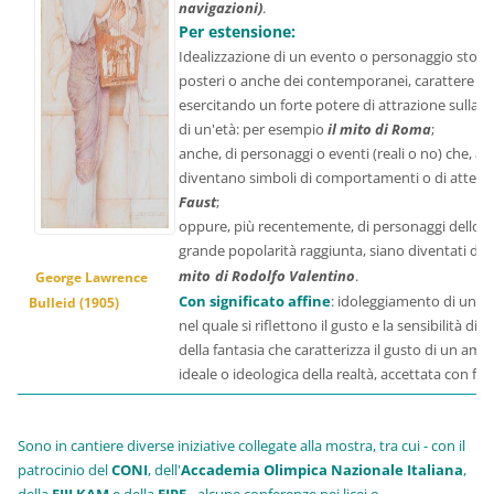
navigazioni)
.
Per estensione:
Idealizzazione di un evento o personaggio storic
posteri o anche dei contemporanei, carattere e 
esercitando un forte potere di attrazione sulla 
di un'età: per esempio
il mito di Roma
;
anche, di personaggi o eventi (reali o no) che, a
diventano simboli di comportamenti o di atteg
Faust
;
oppure, più recentemente, di personaggi dello sp
grande popolarità raggiunta, siano diventati degli
di
Rodolfo Valentino
.
mito
George Lawrence
Con significato affine
: idoleggiamento di un p
Bulleid (1905)
nel quale si riflettono il gusto e la sensibilità d
della fantasia che caratterizza il gusto di un am
ideale o ideologica della realtà, accettata con fe
Sono in cantiere diverse iniziative collegate alla mostra, tra cui - con il
patrocinio del
CONI
, dell'
Accademia Olimpica Nazionale Italiana
,