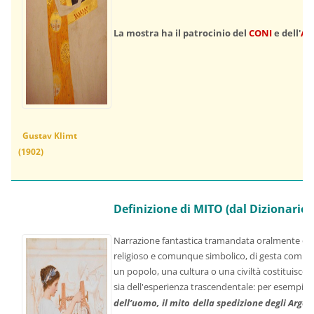
La mostra ha il patrocinio del
CONI
e dell'
Ac
Gustav Klimt
(1902)
Definizione di MITO (dal Dizionario 
Narrazione fantastica tramandata oralmente o in
religioso e comunque simbolico, di gesta compiu
un popolo, una cultura o una civiltà costituisce 
sia dell'esperienza trascendentale: per esempio
dell’uomo,
della spedizione degli Argon
il mito