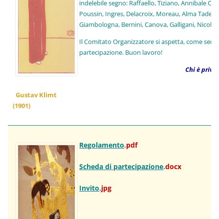
indelebile segno: Raffaello, Tiziano, Annibale Ca
Poussin, Ingres, Delacroix, Moreau, Alma Tadema, 
Giambologna, Bernini, Canova, Galligani, Nicoli, Mit
Il Comitato Organizzatore si aspetta, come sempr
partecipazione.
Buon lavoro!
Chi è privo
Gustav Klimt
(1901)
Regolamento
pdf
.
Scheda d
i partecipazione
.
docx
Invito
.
jpg