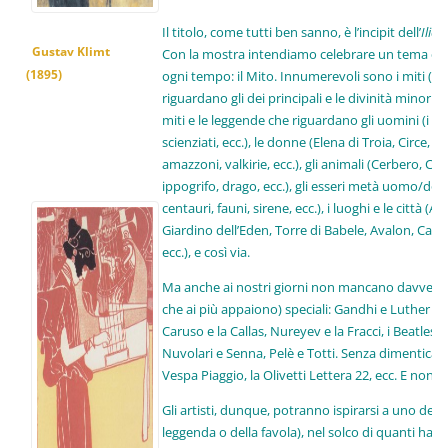
Il titolo, come tutti ben sanno, è l’incipit dell’
Iliad
Gustav Klimt
Con la mostra intendiamo celebrare un tema che ha
(1895)
ogni tempo: il Mito. Innumerevoli sono i miti (il t
riguardano gli dei principali e le divinità minori,
miti e le leggende che riguardano gli uomini (i re, i gu
scienziati, ecc.), le donne (Elena di Troia, Circe, A
amazzoni, valkirie, ecc.), gli animali (Cerbero, C
ippogrifo, drago, ecc.), gli esseri metà uomo/do
centauri, fauni, sirene, ecc.), i luoghi e le città (A
Giardino dell’Eden, Torre di Babele, Avalon, Came
ecc.), e così via.
Ma anche ai nostri giorni non mancano davvero i
che ai più appaiono) speciali: Gandhi e Luther Ki
Caruso e la Callas, Nureyev e la Fracci, i Beatles 
Nuvolari e Senna, Pelè e Totti. Senza dimenticare 
Vespa Piaggio, la Olivetti Lettera 22, ecc. E non
Gli artisti, dunque, potranno ispirarsi a uno degli
leggenda o della favola), nel solco di quanti han