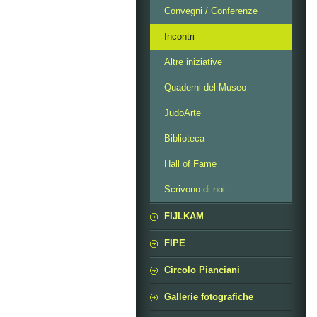
Convegni / Conferenze
Incontri
Altre iniziative
Quaderni del Museo
JudoArte
Biblioteca
Hall of Fame
Scrivono di noi
FIJLKAM
FIPE
Circolo Pianciani
Gallerie fotografiche