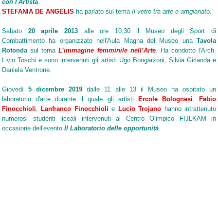
con l'Artista
.
STEFANIA DE ANGELIS
ha parlato sul tema
Il vetro tra arte e artigianato
.
Sabato
20 aprile 2013
alle ore 10,30 il Museo degli Sport di
Combattimento ha organizzato nell'Aula Magna del Museo una
Tavola
Rotonda
sul tema
L’immagine femminile nell’Arte
. Ha condotto l'Arch.
Livio Toschi e sono intervenuti gli artisti Ugo Bongarzoni, Silvia Girlanda e
Daniela Ventrone.
Giovedì
5 dicembre 2019
dalle 11 alle 13 il Museo ha ospitato un
laboratorio d'arte durante il quale gli artisti
Ercole Bolognesi
,
Fabio
Finocchioli
,
Lanfranco Finocchioli
e
Lucio Trojano
hanno intrattenuto
numerosi studenti liceali intervenuti al Centro Olimpico FIJLKAM in
occasione dell'evento
Il Laboratorio delle opportunità
.