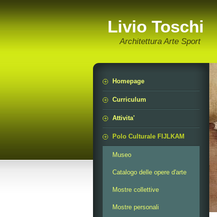
Livio Toschi
Architettura Arte Sport
Homepage
Curriculum
Attivita'
Polo Culturale FIJLKAM
Museo
Catalogo delle opere d'arte
Mostre collettive
Mostre personali