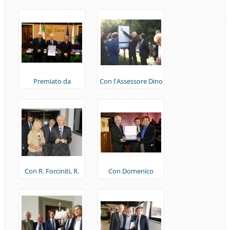
Martinetti e Aldo
Santangelo (Roma,
Albanese (Pescara,
2009)
2009)
Premiato da
Con l'Assessore Dino
Giovanni Petrucci e
Gasperini e Bruno
Walter Pedullà - XLIII
Vespa - Feste per i
Concorso Letterario
150 anni dell'Unità
CONI (Roma, 2009)
d'Italia (Roma, 2011)
Con R. Forciniti, R.
Con Domenico
Pagnozzi e A. Cochi
Falcone e l'artista
all'inaugurazione del
Miro Bonaccorsi
Museo (Ostia, 2012)
(Ostia, 2014)