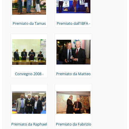
Premiato da Tamas
Premiato dall'IBFA -
Ajan e Marino
Premio Grimek
Casadei (Palermo,
(Sapri, 2006)
2006)
Convegno 2008 -
Premiato da Matteo
Pellicone, Toschi,
Pellicone (Ostia,
Ugolini, Neri
2008)
Premiato da Raphael
Premiato da Fabrizio