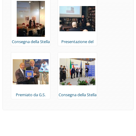
(Ostia, 2018)
(Ostia, 2018)
Consegna della Stella
Presentazione del
di bronzo CONI 2018
libro sulla Storia della
(Frascati, 2019)
Lotta (Roma, 2019)
Premiato da G.S.
Consegna della Stella
Bertoletti / rivista
d'argento CONI 2023
Samurai (Ostia, 2022)
(Roma, 2025)