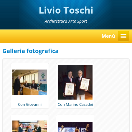
Livio Toschi
Architettura Arte Sport
Menù
Galleria fotografica
Con Giovanni
Con Marino Casadei
Petrucci e Vanni
(Udine, 2005)
Lòriga - Centenario
FIJLKJAM (Roma,
2002)