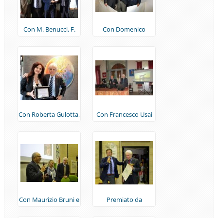
Con M. Benucci, F.
Con Domenico
Usai, A. Galluzzo e S.
Falcone e l'artista
Giuntini (Firenze,
Giuseppe Marchetta
2015)
(Ostia, 2016)
Con Roberta Gulotta,
Con Francesco Usai
premio FijlkamArte
(Rufina FI, 2017)
(Ostia, 2016)
Con Maurizio Bruni e
Premiato da
Marina Pellicone
Domenico Falcone