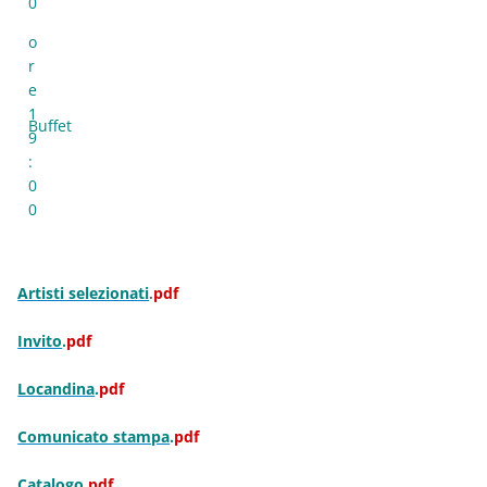
0
o
r
e
1
Buffet
9
:
0
0
Artisti selezionati
pdf
.
Invito
.
pdf
Locandina
.
pdf
Comunicato stampa
.
pdf
Catalogo
.
pdf