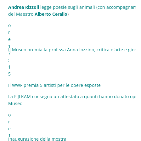
Andrea Rizzoli
legge poesie sugli animali (con accompagnament
del Maestro
Alberto Cerallo
)
o
r
e
1
Il Museo premia la prof.ssa Anna Iozzino, critica d'arte e giorna
7
:
1
5
Il WWF premia 5 artisti per le opere esposte
La FIJLKAM consegna un attestato a quanti hanno donato opere 
Museo
o
r
e
1
Inaugurazione della mostra