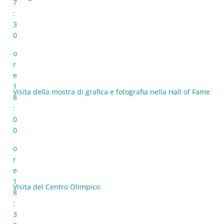
7
:
3
0
o
r
e
1
Visita della mostra di grafica e fotografia nella Hall of Fame
8
:
0
0
o
r
e
1
Visita del Centro Olimpico
8
:
3