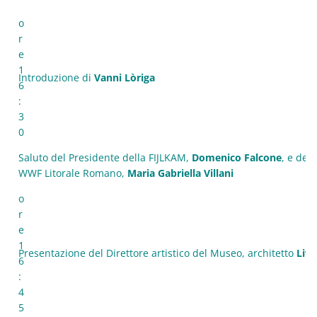
o
r
e
1
Introduzione di
Vanni Lòriga
6
:
3
0
Saluto del Presidente della FIJLKAM,
Domenico Falcone
, e del
WWF Litorale Romano,
Maria Gabriella Villani
o
r
e
1
Presentazione del Direttore artistico del Museo, architetto
Livi
6
:
4
5