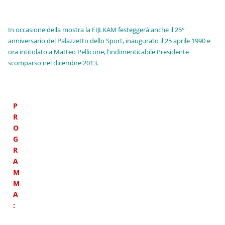
In occasione della mostra la FIJLKAM festeggerà anche il 25°
anniversario del Palazzetto dello Sport, inaugurato il 25 aprile 1990 e
ora intitolato a Matteo Pellicone, l’indimenticabile Presidente
scomparso nel dicembre 2013.
P
R
O
G
R
A
M
M
A
: