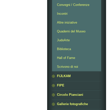
Convegni / Conferenze
Incontri
Altre iniziative
Quaderni del Museo
JudoArte
Biblioteca
Hall of Fame
Scrivono di noi
FIJLKAM
FIPE
Circolo Pianciani
Gallerie fotografiche