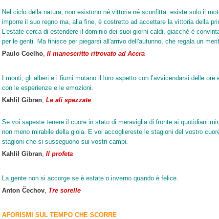
Nel ciclo della natura, non esistono né vittoria né sconfitta: esiste solo il m
imporre il suo regno ma, alla fine, è costretto ad accettare la vittoria della pr
L'estate cerca di estendere il dominio dei suoi giorni caldi, giacché è convin
per le genti. Ma finisce per piegarsi all'arrivo dell'autunno, che regala un merit
Paulo Coelho
,
Il manoscritto ritrovato ad Accra
I monti, gli alberi e i fiumi mutano il loro aspetto con l’avvicendarsi delle o
con le esperienze e le emozioni.
Kahlil Gibran
,
Le ali spezzate
Se voi sapeste tenere il cuore in stato di meraviglia di fronte ai quotidiani mira
non meno mirabile della gioia. E voi accogliereste le stagioni del vostro cu
stagioni che si susseguono sui vostri campi.
Kahlil Gibran
,
Il profeta
La gente non si accorge se è estate o inverno quando è felice.
Anton Čechov
,
Tre sorelle
AFORISMI SUL TEMPO CHE SCORRE