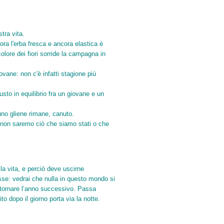
tra vita.
ora l'erba fresca e ancora elastica è
colore dei fiori sorride la campagna in
ovane: non c'è infatti stagione più
usto in equilibrio fra un giovane e un
cuno gliene rimane, canuto.
 non saremo ciò che siamo stati o che
la vita, e perciò deve uscirne
esse: vedrai che nulla in questo mondo si
 tornare l’anno successivo. Passa
to dopo il giorno porta via la notte.