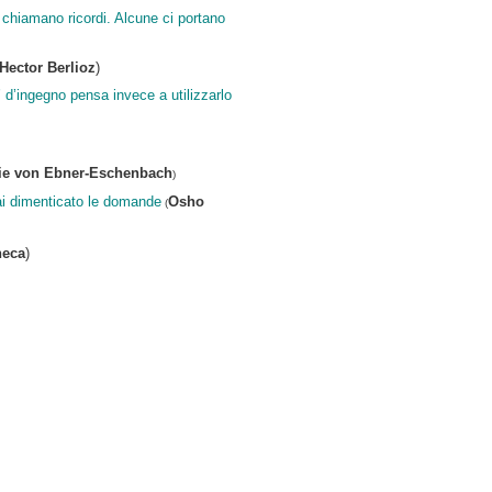
i chiamano ricordi. Alcune ci portano
Hector Berlioz
)
d’ingegno pensa invece a utilizzarlo
ie von Ebner-Eschenbach
)
rai dimenticato le domande
Osho
(
neca
)