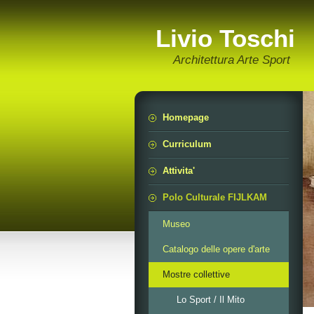
Livio Toschi
Architettura Arte Sport
Homepage
Curriculum
Attivita'
Polo Culturale FIJLKAM
Museo
Catalogo delle opere d'arte
Mostre collettive
Lo Sport / Il Mito