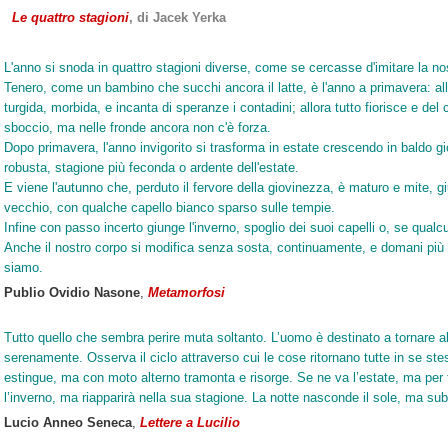
Le quattro stagioni
, di Jacek Yerka
L'anno si snoda in quattro stagioni diverse, come se cercasse d'imitare la nos
Tenero, come un bambino che succhi ancora il latte, è l'anno a primavera: all
turgida, morbida, e incanta di speranze i contadini; allora tutto fiorisce e del 
sboccio, ma nelle fronde ancora non c'è forza.
Dopo primavera, l'anno invigorito si trasforma in estate crescendo in baldo gi
robusta, stagione più feconda o ardente dell'estate.
E viene l'autunno che, perduto il fervore della giovinezza, è maturo e mite, gi
vecchio, con qualche capello bianco sparso sulle tempie.
Infine con passo incerto giunge l'inverno, spoglio dei suoi capelli o, se qual
Anche il nostro corpo si modifica senza sosta, continuamente, e domani più
siamo.
Publio Ovidio Nasone
,
Metamorfosi
Tutto quello che sembra perire muta soltanto. L’uomo è destinato a tornare al
serenamente. Osserva il ciclo attraverso cui le cose ritornano tutte in se st
estingue, ma con moto alterno tramonta e risorge. Se ne va l’estate, ma per
l’inverno, ma riapparirà nella sua stagione. La notte nasconde il sole, ma subi
Lucio Anneo Seneca
,
Lettere a Lucilio