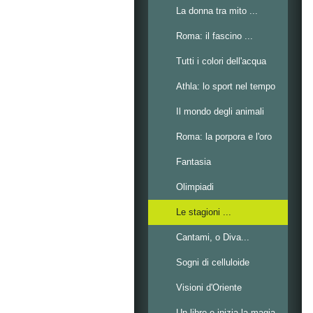
La donna tra mito ...
Roma: il fascino ...
Tutti i colori dell'acqua
Athla: lo sport nel tempo
Il mondo degli animali
Roma: la porpora e l'oro
Fantasia
Olimpiadi
Le stagioni ...
Cantami, o Diva...
Sogni di celluloide
Visioni d'Oriente
Un libro e inizia la magia