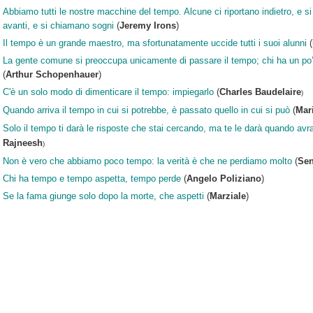
Abbiamo tutti le nostre macchine del tempo. Alcune ci riportano indietro, e s
avanti, e si chiamano sogni
(
Jeremy Irons
)
Il tempo è un grande maestro, ma sfortunatamente uccide tutti i suoi alunni
(
La gente comune si preoccupa unicamente di passare il tempo; chi ha un po’ 
(
Arthur Schopenhauer
)
C'è un solo modo di dimenticare il tempo: impiegarlo
(
Charles Baudelaire
)
Quando arriva il tempo in cui si potrebbe, è passato quello in cui si può
(
Mar
Solo il tempo ti darà le risposte che stai cercando, ma te le darà quando av
Rajneesh
)
Non è vero che abbiamo poco tempo: la verità è che ne perdiamo molto
(
Se
Chi ha tempo e tempo aspetta, tempo perde
(
Angelo Poliziano
)
Se la fama giunge solo dopo la morte, che aspetti
(
Marziale
)