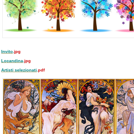
Invito
.
jpg
Locandina
.
jpg
Artisti selezionati
.
pdf