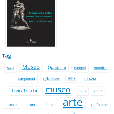
Tag
Museo
Quaderni
SNSJ
europei
mondiali
FIPE
campionati
FijlkamArte
FIJLKAM
museo
Livio Toschi
mito
sport
arte
donna
incontri
Roma
conferenza