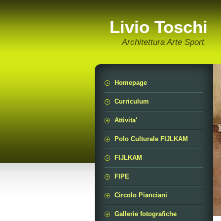
Livio Toschi
Architettura Arte Sport
Homepage
Curriculum
Attivita'
Polo Culturale FIJLKAM
FIJLKAM
FIPE
Circolo Pianciani
Gallerie fotografiche