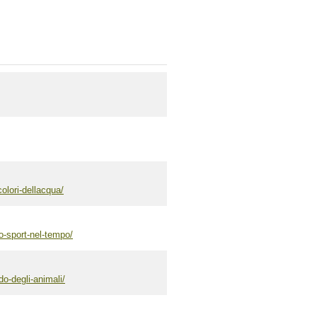
colori-dellacqua/
lo-sport-nel-tempo/
do-degli-animali/