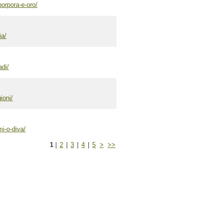
porpora-e-oro/
ia/
adi/
ioni/
mi-o-diva/
1
|
2
|
3
|
4
|
5
>
>>