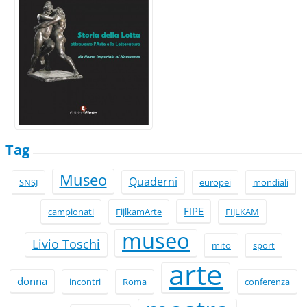
Tag
Museo
Quaderni
SNSJ
europei
mondiali
FIPE
campionati
FijlkamArte
FIJLKAM
museo
Livio Toschi
mito
sport
arte
donna
incontri
Roma
conferenza