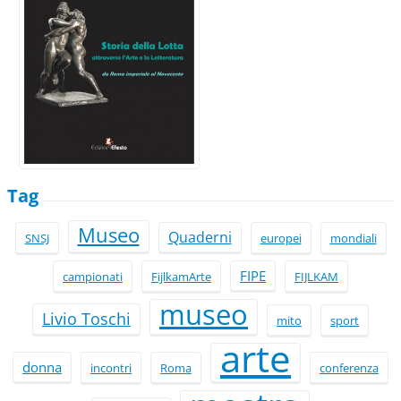
Tag
Museo
Quaderni
SNSJ
europei
mondiali
FIPE
campionati
FijlkamArte
FIJLKAM
museo
Livio Toschi
mito
sport
arte
donna
incontri
Roma
conferenza