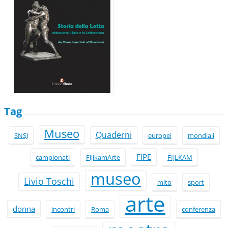
Tag
Museo
Quaderni
SNSJ
europei
mondiali
FIPE
campionati
FijlkamArte
FIJLKAM
museo
Livio Toschi
mito
sport
arte
donna
incontri
Roma
conferenza