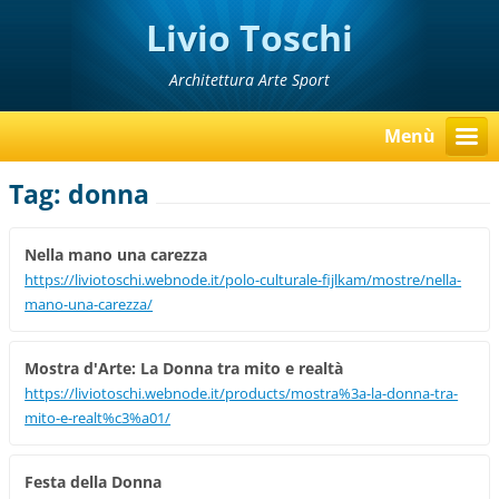
Livio Toschi
Architettura Arte Sport
Menù
Tag: donna
Nella mano una carezza
https://liviotoschi.webnode.it/polo-culturale-fijlkam/mostre/nella-
mano-una-carezza/
Mostra d'Arte: La Donna tra mito e realtà
https://liviotoschi.webnode.it/products/mostra%3a-la-donna-tra-
mito-e-realt%c3%a01/
Festa della Donna