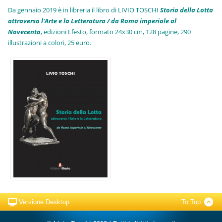
Da gennaio 2019 è in libreria il libro di LIVIO TOSCHI
Storia della Lotta
attraverso l'Arte e la Letteratura / da Roma imperiale al
Novecento
, edizioni Efesto, formato 24x30 cm, 128 pagine, 290
illustrazioni a colori, 25 euro
.
Versione Desktop
To Top