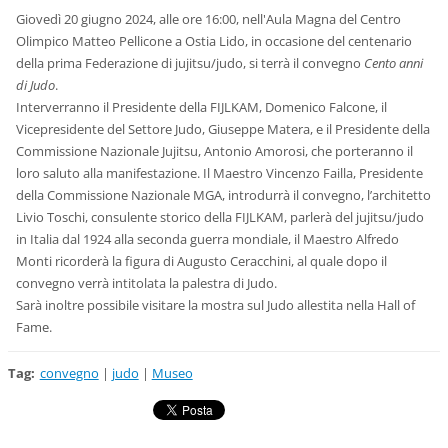
Giovedì 20 giugno 2024, alle ore 16:00, nell'Aula Magna del Centro
Olimpico Matteo Pellicone a Ostia Lido, in occasione del centenario
della prima Federazione di jujitsu/judo, si terrà il convegno
Cento anni
di Judo
.
Interverranno il Presidente della FIJLKAM, Domenico Falcone, il
Vicepresidente del Settore Judo, Giuseppe Matera, e il Presidente della
Commissione Nazionale Jujitsu, Antonio Amorosi, che porteranno il
loro saluto alla manifestazione. Il Maestro Vincenzo Failla, Presidente
della Commissione Nazionale MGA, introdurrà il convegno, l’architetto
Livio Toschi, consulente storico della FIJLKAM, parlerà del jujitsu/judo
in Italia dal 1924 alla seconda guerra mondiale, il Maestro Alfredo
Monti ricorderà la figura di Augusto Ceracchini, al quale dopo il
convegno verrà intitolata la palestra di Judo.
Sarà inoltre possibile visitare la mostra sul Judo allestita nella Hall of
Fame.
Tag
:
convegno
|
judo
|
Museo