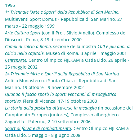
1996
1
Triennale "Arte e Sport"
della Repubblica di San Marino,
a
Multieventi Sport Domus - Repubblica di San Marino, 27
marzo - 22 maggio 1999
Arte Cultura Sport
(con il Prof. Silvio Amelio)
,
Complesso dei
Dioscuri - Roma, 8-19 dicembre 2000
Campi di calcio a Roma,
sezione della mostra
100 e più anni di
calcio nella capitale,
Museo di Roma, 3 aprile - maggio 2001
CentenArte
,
Centro Olimpico FIJLKAM a Ostia Lido,
26 aprile -
25 maggio 2002
a
2
Triennale "Arte e Sport
"
della Repubblica di San Marino,
Antico Monastero di Santa Chiara - Repubblica di San
Marino, 19 ottobre - 9 novembre 2002
Quando il fascio sposò lo sport: vent'anni di medaglistica
sportiva,
Fiera di Vicenza, 17-19 ottobre 2003
La storia della pesistica attraverso la medaglia
(in occasione del
Campionato Europeo juniores)
,
Complesso alberghiero
Zagarella - Palermo, 2-10 settembre 2006
Sport di forza e di combattimento
, Centro Olimpico FIJLKAM a
Ostia Lido,
5 maggio - 8 giugno 2008