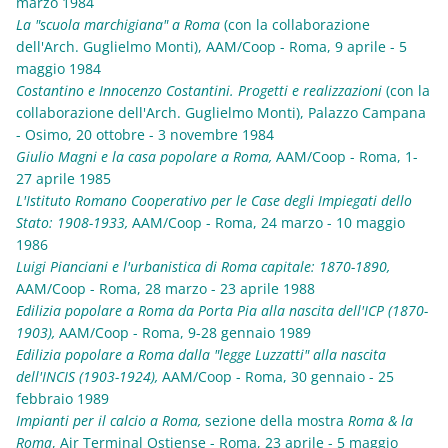
marzo 1984
La "scuola marchigiana" a Roma
(con la collaborazione
dell'Arch. Guglielmo Monti), AAM/Coop - Roma, 9 aprile - 5
maggio 1984
Costantino e Innocenzo Costantini. Progetti e realizzazioni
(con la
collaborazione dell'Arch. Guglielmo Monti), Palazzo Campana
- Osimo, 20 ottobre - 3 novembre 1984
Giulio Magni e la casa popolare a Roma,
AAM/Coop - Roma, 1-
27 aprile 1985
L'Istituto Romano Cooperativo per le Case degli Impiegati dello
Stato: 1908-1933,
AAM/Coop - Roma, 24 marzo - 10 maggio
1986
Luigi Pianciani e l'urbanistica di Roma capitale: 1870-1890,
AAM/Coop - Roma, 28 marzo - 23 aprile 1988
Edilizia popolare a Roma da Porta Pia alla nascita dell'ICP (1870-
1903),
AAM/Coop - Roma, 9-28 gennaio 1989
Edilizia popolare a Roma dalla "legge Luzzatti" alla nascita
dell'INCIS (1903-1924),
AAM/Coop - Roma, 30 gennaio - 25
febbraio 1989
Impianti per il calcio a Roma,
sezione della mostra
Roma & la
Roma
, Air Terminal Ostiense - Roma, 23 aprile - 5 maggio