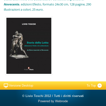
Novecento
, edizioni Efesto, formato 24x30 cm, 128 pagine, 290
illustrazioni a colori, 25 euro
.
Versione Desktop
To Top
© Livio Toschi 2012 / Tutti i diritti riservati
Powered by
Webnode