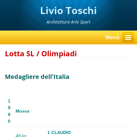
Livio Toschi
Architettura Arte Sport
Menù
Lotta SL / Olimpiadi
Medagliere dell'Italia
1
9
Mosca
8
0
1
CLAUDIO
48 kg