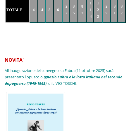
1
1
2
3
8
2
3
3
TOTALE
4
4
8
6
1
2
2
5
7
9
1
7
4
2
NOVITA'
All'inaugurazione del convegno su Fabra (11 ottobre 2025) sarà
presentato l'opuscolo
Ignazio Fabra e la lotta italiana nel secondo
dopoguerra (1945-1965)
, di LIVIO TOSCHI.