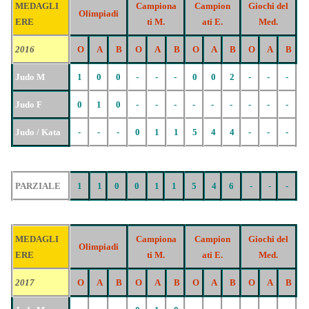
MEDAGLI
Campiona
Campion
Giochi del
Olimpiadi
ERE
ti M.
ati E.
Med.
2016
O
A
B
O
A
B
O
A
B
O
A
B
Judo M
1
0
0
-
-
-
0
0
2
-
-
-
Judo F
0
1
0
-
-
-
-
-
-
-
-
-
Judo / Kata
-
-
-
0
1
1
5
4
4
-
-
-
PARZIALE
1
1
0
0
1
1
5
4
6
-
-
-
MEDAGLI
Campiona
Campion
Giochi del
Olimpiadi
ERE
ti M.
ati E.
Med.
2017
O
A
B
O
A
B
O
A
B
O
A
B