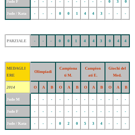
Judo F
-
-
-
-
-
-
-
-
-
0
3
0
Judo / Kata
-
-
-
0
0
1
4
4
3
-
-
-
PARZIALE
-
-
-
0
0
1
4
4
3
0
4
4
MEDAGLI
Campiona
Campion
Giochi del
Olimpiadi
ERE
ti M.
ati E.
Med.
2014
O
A
B
O
A
B
O
A
B
O
A
B
Judo M
-
-
-
-
-
-
-
-
-
-
-
-
Judo F
-
-
-
-
-
-
-
-
-
-
-
-
Judo / Kata
-
-
-
0
2
0
5
3
4
-
-
-