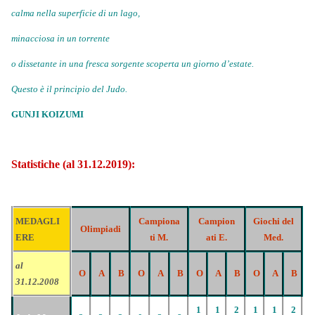
calma nella superficie di un lago,
minacciosa in un torrente
o dissetante in una fresca sorgente scoperta un giorno d’estate.
Questo è il principio del Judo.
GUNJI KOIZUMI
Statistiche (al 31.12.2019):
MEDAGLI
Campiona
Campion
Giochi del
Olimpiadi
ERE
ti M.
ati E.
Med.
al
O
A
B
O
A
B
O
A
B
O
A
B
31.12.2008
1
1
2
1
1
2