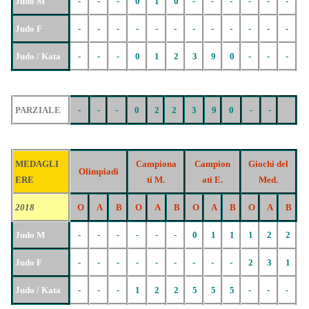
Judo M
-
-
-
0
1
0
-
-
-
-
-
-
Judo F
-
-
-
-
-
-
-
-
-
-
-
-
Judo / Kata
-
-
-
0
1
2
3
9
0
-
-
-
PARZIALE
-
-
-
0
2
2
3
9
0
-
-
MEDAGLI
Campiona
Campion
Giochi del
Olimpiadi
ERE
ti M.
ati E.
Med.
2018
O
A
B
O
A
B
O
A
B
O
A
B
Judo M
-
-
-
-
-
-
0
1
1
1
2
2
Judo F
-
-
-
-
-
-
-
-
-
2
3
1
Judo / Kata
-
-
-
1
2
2
5
5
5
-
-
-