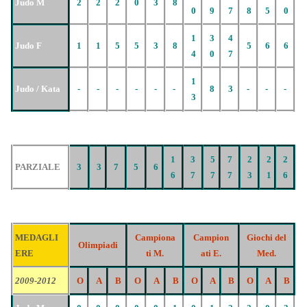
Judo M
2
2
2
0
3
8
0
9
7
8
5
0
1
3
4
Judo F
1
1
5
5
3
8
5
6
6
4
0
7
1
Judo / Kata
-
-
-
-
-
-
8
3
-
-
-
3
1
3
5
7
2
2
2
PARZIALE
3
3
7
5
6
6
7
7
7
3
1
6
MEDAGLI
Campiona
Campion
Giochi del
Olimpiadi
ERE
ti M.
ati E.
Med.
2009-2012
O
A
B
O
A
B
O
A
B
O
A
B