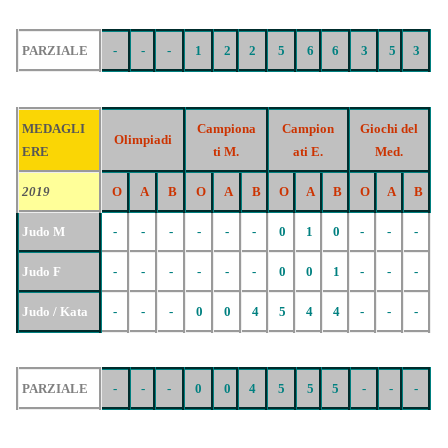
PARZIALE
-
-
-
1
2
2
5
6
6
3
5
3
MEDAGLI
Campiona
Campion
Giochi del
Olimpiadi
ERE
ti M.
ati E.
Med.
2019
O
A
B
O
A
B
O
A
B
O
A
B
Judo M
-
-
-
-
-
-
0
1
0
-
-
-
Judo F
-
-
-
-
-
-
0
0
1
-
-
-
Judo / Kata
-
-
-
0
0
4
5
4
4
-
-
-
PARZIALE
-
-
-
0
0
4
5
5
5
-
-
-