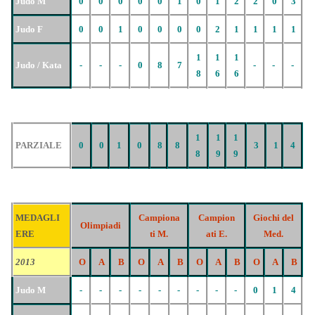
Judo M
0
0
0
0
0
1
0
1
2
2
0
3
Judo F
0
0
1
0
0
0
0
2
1
1
1
1
1
1
1
Judo / Kata
-
-
-
0
8
7
-
-
-
8
6
6
1
1
1
PARZIALE
0
0
1
0
8
8
3
1
4
8
9
9
MEDAGLI
Campiona
Campion
Giochi del
Olimpiadi
ERE
ti M.
ati E.
Med.
2013
O
A
B
O
A
B
O
A
B
O
A
B
Judo M
-
-
-
-
-
-
-
-
-
0
1
4