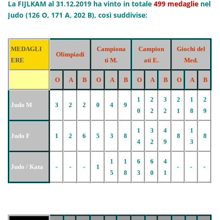
La FIJLKAM al 31.12.2019 ha vinto in totale
499 medaglie
nel
Judo (126 O, 171 A, 202 B), così suddivise:
MEDAGLI
Campiona
Campion
Giochi del
Olimpiadi
ERE
ti M.
ati E.
Med.
O
A
B
O
A
B
O
A
B
O
A
B
1
2
3
2
1
2
Judo M
3
2
2
0
4
9
0
2
2
1
8
9
1
3
4
1
Judo F
1
2
6
5
3
8
8
8
4
2
9
3
1
1
6
6
4
Judo / Kata
-
-
-
1
-
-
-
5
8
3
0
1