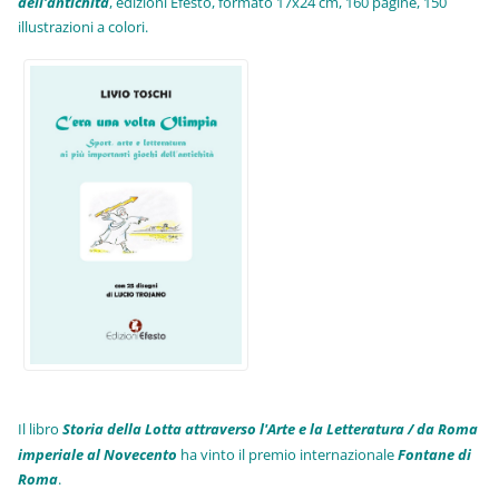
dell'antichità
,
edizioni Efesto, formato 17x24 cm, 160 pagine, 150
illustrazioni a colori.
Il libro
Storia della Lotta attraverso l'Arte e la Letteratura / da Roma
imperiale al Novecento
ha vinto il premio internazionale
Fo
ntane di
Roma
.