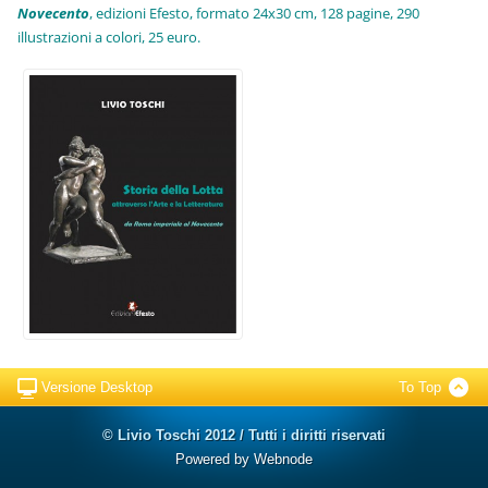
Novecento
, edizioni Efesto, formato 24x30 cm, 128 pagine, 290
illustrazioni a colori, 25 euro
.
Versione Desktop
To Top
© Livio Toschi 2012 / Tutti i diritti riservati
Powered by
Webnode