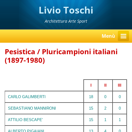
Livio Toschi
Architettura Arte Sport
Menù
Pesistica / Pluricampioni italiani
(1897-1980)
I
II
III
CARLO GALIMBERTI
18
0
0
SEBASTIANO MANNIRONI
15
2
0
ATTILIO BESCAPE'
15
1
1
ALBERTO PIGAIANI
13
4
0