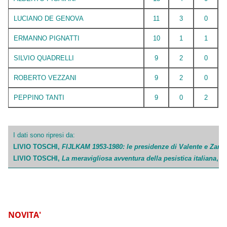
LUCIANO DE GENOVA
11
3
0
ERMANNO PIGNATTI
10
1
1
SILVIO QUADRELLI
9
2
0
ROBERTO VEZZANI
9
2
0
PEPPINO TANTI
9
0
2
I dati sono ripresi da:
LIVIO TOSCHI,
FIJLKAM 1953-1980: le presidenze di Valente e Zanel
LIVIO TOSCHI,
La meravigliosa avventura della pesistica italiana
, F
NOVITA'