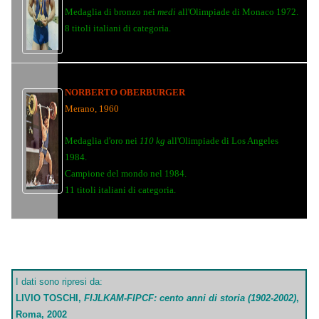
Medaglia di bronzo nei
medi
all'Olimpiade di Monaco 1972.
8 titoli italiani di categoria.
NORBERTO OBERBURGER
Merano, 1960
Medaglia d'oro nei
110 kg
all'Olimpiade di Los Angeles
1984.
Campione del mondo nel 1984.
11 titoli italiani di categoria.
I dati sono ripresi da:
LIVIO TOSCHI
,
FIJLKAM-FIPCF: c
ento anni di storia (1902-2002)
,
Roma, 2002