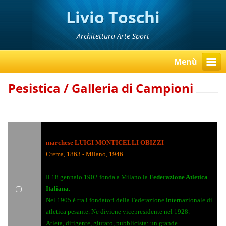
Livio Toschi
Architettura Arte Sport
Menù
Pesistica / Galleria di Campioni
marchese LUIGI MONTICELLI OBIZZI
Crema, 1863 - Milano, 1946
Il 18 gennaio 1902 fonda a Milano la
Federazione Atletica
Italiana
.
Nel 1905 è tra i fondatori della Federazione internazionale di
atletica pesante. Ne diviene vicepresidente nel 1928.
Atleta, dirigente, giurato, pubblicista: un grande