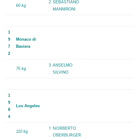
2
SEBASTIANO
60 kg
.
MANNIRONI
1
9
Monaco di
7
Baviera
2
3
ANSELMO
75 kg
.
SILVINO
1
9
Los Angeles
8
4
1
NORBERTO
110 kg
.
OBERBURGER