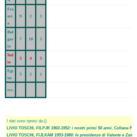
A
Fra
nci
9
2
3
a
Bul
gar
7
10
3
ia
Ital
5
4
5
ia
Egi
5
2
2
tto
ecc.
I dati sono ripresi da:()
LIVIO TOSCHI,
FILPJK 1902-1952: i nostri primi 50 anni
, Collana FI
LIVIO TOSCHI,
FIJLKAM 1953-1980: le presidenze di Valente e Zanell