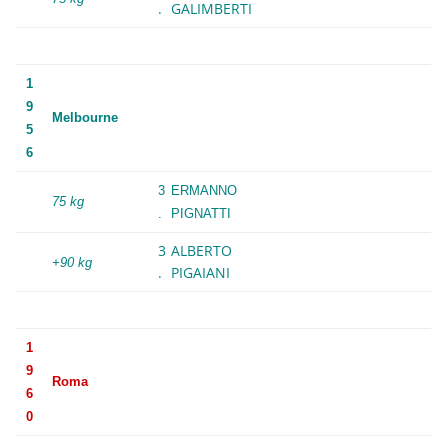
.
GALIMBERTI
1
9
Melbourne
5
6
3
ERMANNO
75 kg
.
PIGNATTI
3
ALBERTO
+90 kg
.
PIGAIANI
1
9
Roma
6
0