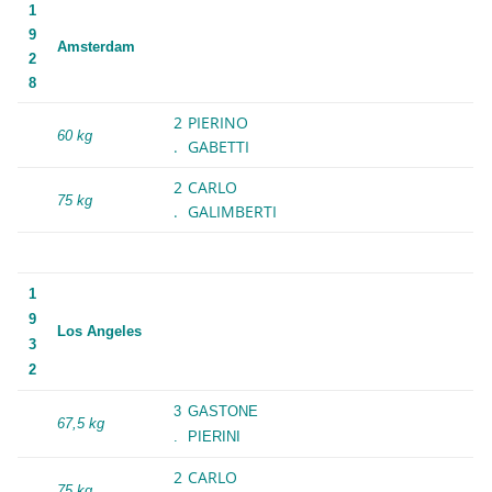
1
9
Amsterdam
2
8
2
PIERINO
60 kg
.
GABETTI
2
CARLO
75 kg
.
GALIMBERTI
1
9
Los Angeles
3
2
3
GASTONE
67,5 kg
.
PIERINI
2
CARLO
75 kg