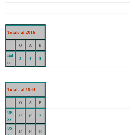
Totale al 2016
O
A
B
Ital
5
4
5
ia
Totale al 1984
O
A
B
UR
33
19
2
SS
US
15
16
10