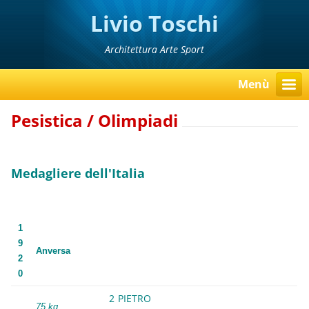
Livio Toschi
Architettura Arte Sport
Menù
Pesistica / Olimpiadi
Medagliere dell'Italia
1
9
Anversa
2
0
2
PIETRO
75 kg