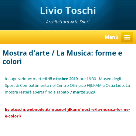
Livio Toschi
Architettura Arte Sport
Menù
Mostra d'arte / La Musica: forme e
colori
Inaugurazione: martedì
15 ottobre 2019
, ore 16:30 - Museo degli
Sport di Combattimento nel Centro Olimpico FIJLKAM a Ostia Lido. La
mostra resterà aperta fino a sabato
7 marzo 2020
.
liviotoschi.webnode.it/museo-fijlkam/mostre/la-musica-forme-
e-colori/