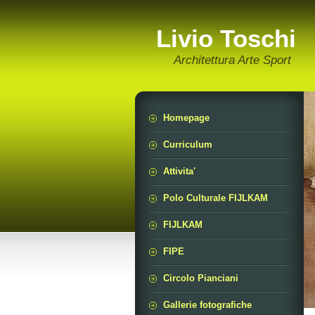
Livio Toschi
Architettura Arte Sport
Homepage
Curriculum
Attivita'
Polo Culturale FIJLKAM
FIJLKAM
FIPE
Circolo Pianciani
Gallerie fotografiche