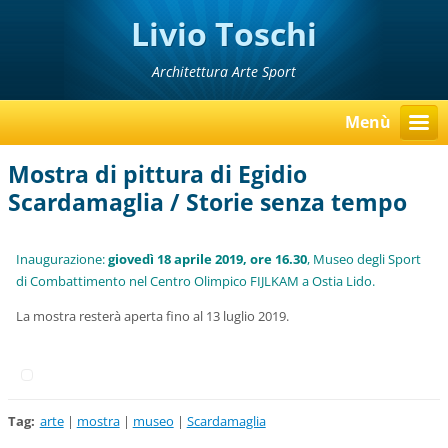
Livio Toschi
Architettura Arte Sport
Menù
Mostra di pittura di Egidio
Scardamaglia / Storie senza tempo
Inaugurazione:
giov
edì 18 aprile 2019, ore 16.30
, Museo degli Sport
di Combattimento nel Centro Olimpico FIJLKAM a Ostia Lido.
La mostra resterà aperta fino al 13 luglio 2019.
Tag
:
arte
|
mostra
|
museo
|
Scardamaglia