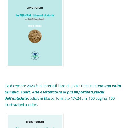
Da dicembre 2020 è in libreria il libro di LIVIO TOSCHI
C'era una volta
Olimpia. Sport, arte e letteratura ai più importanti giochi
dell'antichità
,
edizioni Efesto, formato 17x24 cm, 160 pagine, 150
illustrazioni a colori.