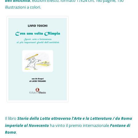
dell'antichità
,
edizioni Efesto, formato 17x24 cm, 160 pagine, 150
illustrazioni a colori.
Il libro
Storia della Lotta attraverso l'Arte e la Letteratura / da Roma
imperiale al Novecento
ha vinto il premio internazionale
Fo
ntane di
Roma
.