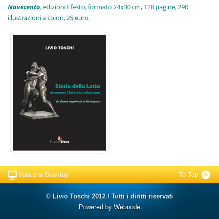
Novecento
, edizioni Efesto, formato 24x30 cm, 128 pagine, 290
illustrazioni a colori, 25 euro
.
Versione Desktop
To Top
© Livio Toschi 2012 / Tutti i diritti riservati
Powered by
Webnode