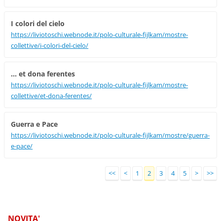
I colori del cielo
https://liviotoschi.webnode.it/polo-culturale-fijlkam/mostre-
collettive/i-colori-del-cielo/
... et dona ferentes
https://liviotoschi.webnode.it/polo-culturale-fijlkam/mostre-
collettive/et-dona-ferentes/
Guerra e Pace
https://liviotoschi.webnode.it/polo-culturale-fijlkam/mostre/guerra-
e-pace/
<<
<
1
2
3
4
5
>
>>
NOVITA'