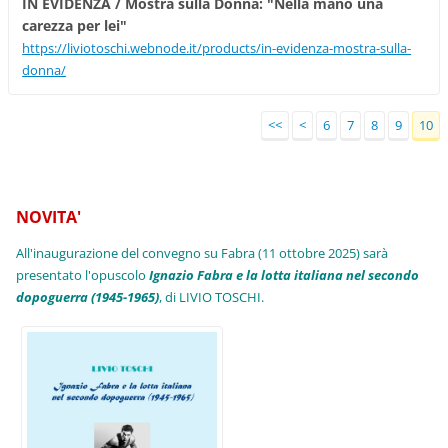
IN EVIDENZA / Mostra sulla Donna: "Nella mano una
carezza per lei"
https://liviotoschi.webnode.it/products/in-evidenza-mostra-sulla-
donna/
<<
<
6
7
8
9
10
NOVITA'
All'inaugurazione del convegno su Fabra (11 ottobre 2025) sarà
presentato l'opuscolo
Ignazio Fabra e la lotta italiana nel secondo
dopoguerra (1945-1965)
, di LIVIO TOSCHI.