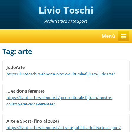
Livio Toschi
Architettura Arte Sport
Menù
Tag: arte
JudoArte
https://liviotoschi.webnode.it/polo-culturale-fijlkam/judoarte/
... et dona ferentes
https://liviotoschi.webnode.it/polo-culturale-fijlkam/mostre-
collettive/et-dona-ferentes/
Arte e Sport (fino al 2024)
https://liviotoschi.webnode.it/attivita/pubblicazioni/arte-e-sport/