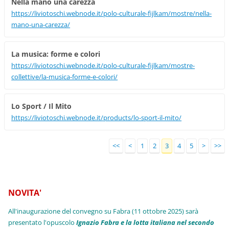
Nella mano una carezza
https://liviotoschi.webnode.it/polo-culturale-fijlkam/mostre/nella-
mano-una-carezza/
La musica: forme e colori
https://liviotoschi.webnode.it/polo-culturale-fijlkam/mostre-
collettive/la-musica-forme-e-colori/
Lo Sport / Il Mito
https://liviotoschi.webnode.it/products/lo-sport-il-mito/
<<
<
1
2
3
4
5
>
>>
NOVITA'
All'inaugurazione del convegno su Fabra (11 ottobre 2025) sarà
presentato l'opuscolo
Ignazio Fabra e la lotta italiana nel secondo