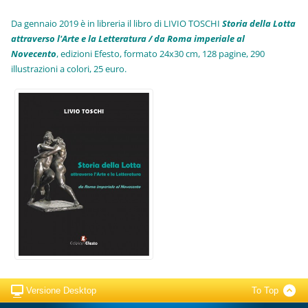
Da gennaio 2019 è in libreria il libro di LIVIO TOSCHI
Storia della Lotta
attraverso l'Arte e la Letteratura / da Roma imperiale al
Novecento
, edizioni Efesto, formato 24x30 cm, 128 pagine, 290
illustrazioni a colori, 25 euro
.
Versione Desktop
To Top