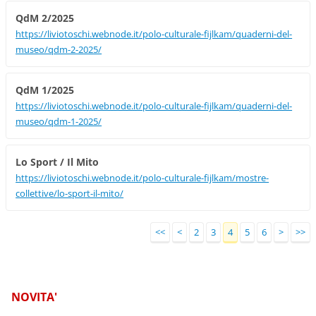
QdM 2/2025
https://liviotoschi.webnode.it/polo-culturale-fijlkam/quaderni-del-
museo/qdm-2-2025/
QdM 1/2025
https://liviotoschi.webnode.it/polo-culturale-fijlkam/quaderni-del-
museo/qdm-1-2025/
Lo Sport / Il Mito
https://liviotoschi.webnode.it/polo-culturale-fijlkam/mostre-
collettive/lo-sport-il-mito/
<<
<
2
3
4
5
6
>
>>
NOVITA'