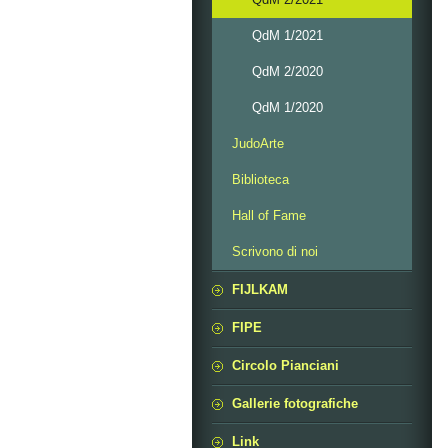
QdM 1/2021
QdM 2/2020
QdM 1/2020
JudoArte
Biblioteca
Hall of Fame
Scrivono di noi
FIJLKAM
FIPE
Circolo Pianciani
Gallerie fotografiche
Link