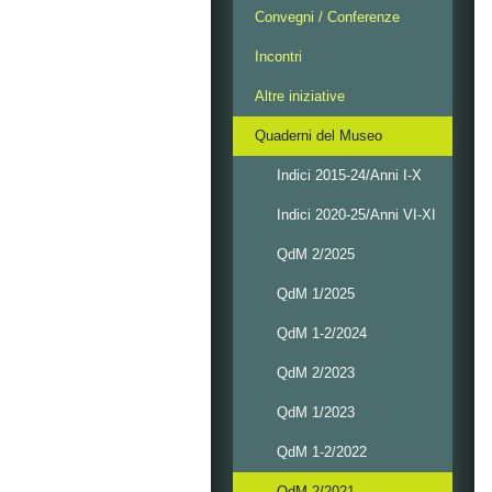
Convegni / Conferenze
Incontri
Altre iniziative
Quaderni del Museo
Indici 2015-24/Anni I-X
Indici 2020-25/Anni VI-XI
QdM 2/2025
QdM 1/2025
QdM 1-2/2024
QdM 2/2023
QdM 1/2023
QdM 1-2/2022
QdM 2/2021