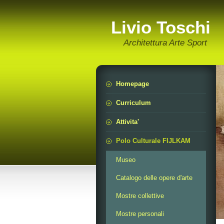
Livio Toschi
Architettura Arte Sport
Homepage
Curriculum
Attivita'
Polo Culturale FIJLKAM
Museo
Catalogo delle opere d'arte
Mostre collettive
Mostre personali