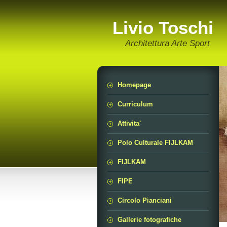
Livio Toschi
Architettura Arte Sport
Homepage
Curriculum
Attivita'
Polo Culturale FIJLKAM
FIJLKAM
FIPE
Circolo Pianciani
Gallerie fotografiche