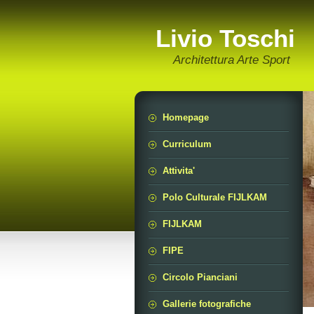
Livio Toschi
Architettura Arte Sport
Homepage
Curriculum
Attivita'
Polo Culturale FIJLKAM
FIJLKAM
FIPE
Circolo Pianciani
Gallerie fotografiche